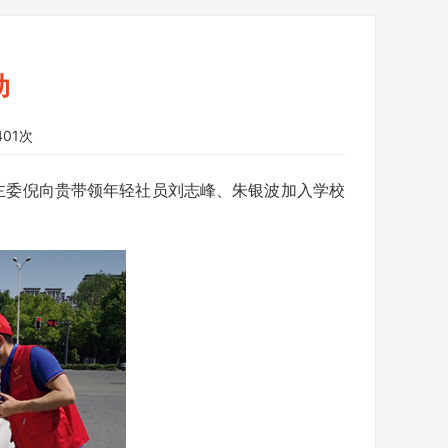
动
01次
主委倪向贵带领年轻社员刘志峰、朱银波加入学校