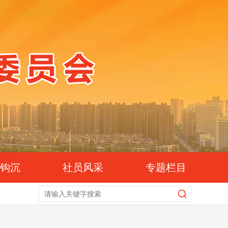
史钩沉
社员风采
专题栏目