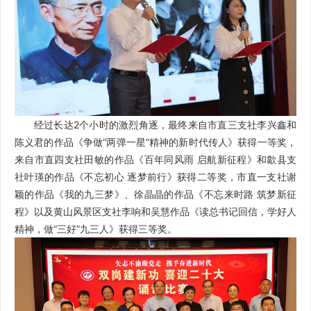
经过长达2个小时的激烈角逐，最终来自市直三支社李兴鑫和
陈义君的作品《争做“两弹一星”精神的新时代传人》获得一等奖，
来自市直四支社田敏的作品《百年同风雨 启航新征程》和歙县支
社叶瑛的作品《不忘初心 逐梦前行》获得二等奖，市直一支社谢
颖的作品《我的九三梦》、徐晶晶的作品《不忘来时路 筑梦新征
程》以及黄山风景区支社李响和吴慧作品《读总书记回信，学好人
精神，做“三好”九三人》获得三等奖。