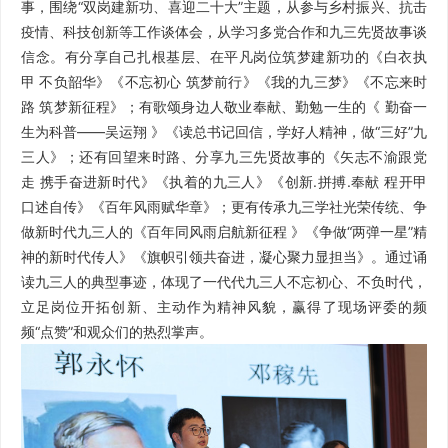
事，围绕“双岗建新功、喜迎二十大”主题，从参与乡村振兴、抗击
疫情、科技创新等工作谈体会，从学习多党合作和九三先贤故事谈
信念。有分享自己扎根基层、在平凡岗位筑梦建新功的《白衣执
甲 不负韶华》《不忘初心 筑梦前行》《我的九三梦》《不忘来时
路 筑梦新征程》；有歌颂身边人敬业奉献、勤勉一生的《 勤奋一
生为科普——吴运翔 》《读总书记回信，学好人精神，做“三好”九
三人》；还有回望来时路、分享九三先贤故事的《矢志不渝跟党
走 携手奋进新时代》《执着的九三人》《创新.拼搏.奉献 程开甲
口述自传》《百年风雨赋华章》；更有传承九三学社光荣传统、争
做新时代九三人的《百年同风雨启航新征程 》《争做“两弹一星”精
神的新时代传人》《旗帜引领共奋进，凝心聚力显担当》。通过诵
读九三人的典型事迹，体现了一代代九三人不忘初心、不负时代，
立足岗位开拓创新、主动作为精神风貌，赢得了现场评委的频
频“点赞”和观众们的热烈掌声。