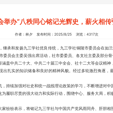
会举办“八秩同心铭记光辉史，薪火相传弘
作者：林夕 发布时间：2025/8/25 浏览：4317次
年，继承和发扬九三学社优良传统，九三学社铜陵市委员会在如
陵市委员会主委吴强出席活动，社市委委员、各支社主委及部分骨
涵盖中共二十大、中共二十届三中全会、社十二大等会议精神，
现出扎实的知识储备和良好的精神风貌。经过多轮激烈角逐，
，持续加强对社史和统一战线理论政策的学习，不断增进对中国
化为履职尽责的强大动力和实际行动，围绕中心、服务大局，积
家纷纷表示，将铭记九三学社与中国共产党风雨同舟、肝胆相照