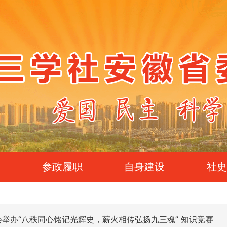
参政履职
自身建设
社
举办“八秩同心铭记光辉史，薪火相传弘扬九三魂” 知识竞赛