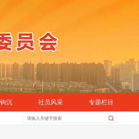
史钩沉
社员风采
专题栏目