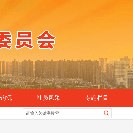
史钩沉
社员风采
专题栏目