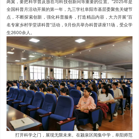
两翼，要把科学普及放在与科技创新同等重要的位置。”2025年是
全国科普月活动开展的第一年，九三学社阜阳市基层委聚焦关键节
点，不断探索创新，强化科普服务，打造精品内容，大力开展“百
名专家乡村学堂讲科普”活动，9月份共举办科普讲座11场，受众学
生2600余人。
打开科学之门，展现无限未来。在颍泉区闻集中学，阜阳师范