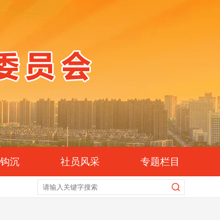
史钩沉
社员风采
专题栏目