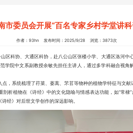
南市委员会开展“百名专家乡村学堂讲科
作者：93hn 发布时间：2025/9/28 浏览：3873次
山区科协、大通区科协，赴八公山区张楼小学、大通区洛河中心
师范学院中文系副教授余敏先担任主讲人，通过多学科融合视角
切入点，系统梳理了荇菜、蒌蒿、芣苢等物种的植物学特征与文献
剖析植物在《诗经》中的文化隐喻与情感表达功能，如“常棣”象
《诗经》对后世文学创作的深远影响。